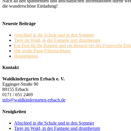
Nach all den spannenden und anschaulichen Informationen durfte wer
die wunderschöne Einladung!
Neueste Beiträge
Abschied in die Schule und in den Sommer
Tiere im Wald, in der Fantasie und drumherum
Ein Fest für die Ranzen und ein Besuch bei der Feuerwehr Erb
Die große Papa-Übernachtung
Honigbienen
Kontakt
Waldkindergarten Erbach e. V.
Egginger-Straße 90
89155 Erbach
0171 / 651 2469
info@waldkindergarten-erbach.de
Neuigkeiten
Abschied in die Schule und in den Sommer
Tiere im Wald, in der Fantasie und drumherum