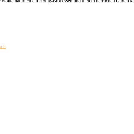
 wollte natürlich ein Honig-Brot essen und in dem herrlichen Garten 
ach