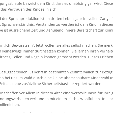
egungsabläufe beweist dem Kind, dass es unabhängiger wird. Dies
r das Vertrauen des Kindes in sich.
der Sprachproduktion ist im dritten Lebensjahr im vollen Gange. Zw
 Sprachverständnis. Verstanden zu werden ist dem Kind in diesem A
e ist ausreichend Zeit und genügend innere Bereitschaft zur Ko
 „Ich-Bewusstsein“. Jetzt wollen sie alles selbst machen. Sie merk
ich keineswegs immer durchsetzen können. Sie lernen ihren Verha
airness, Teilen und Regeln können gemacht werden. Dieses Erleben
 Bezugspersonen. Es kehrt in bestimmten Zeitintervallen zur Bezu
ann bei uns im Wald durch eine kleine überschaubare Kinderzahl (
Zeit als neue zusätzliche Sicherheitsbasis akzeptiert werden.
 schaffen vor Allem in diesem Alter eine wertvolle Basis für Ihre g
kundungsverhalten verbunden mit einem „Sich – Wohlfühlen“ in ei
milienleben.