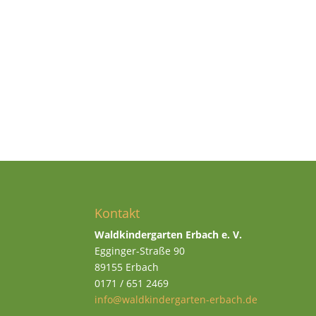
Kontakt
Waldkindergarten Erbach e. V.
Egginger-Straße 90
89155 Erbach
0171 / 651 2469
info@waldkindergarten-erbach.de